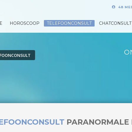
48 ME
E
HOROSCOOP
TELEFOONCONSULT
CHATCONSULT
O
EFOONCONSULT
LEFOONCONSULT
PARANORMALE 