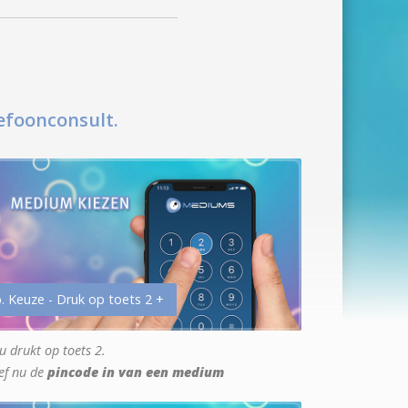
efoonconsult.
. Keuze - Druk op toets 2 +
u drukt op toets 2.
ef nu de
pincode in van een medium