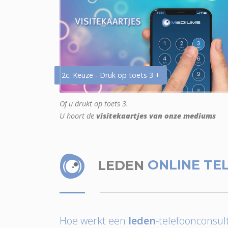
2c. Keuze - Druk op toets 3 +
Of u drukt op toets 3.
U hoort de
visitekaartjes van onze mediums
LEDEN
ONLINE TE
Hoe werkt een
leden
-telefoonconsult