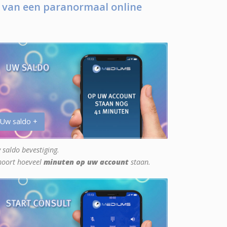
 van een paranormaal online
 Uw saldo +
 saldo bevestiging.
hoort hoeveel
minuten op uw account
staan.