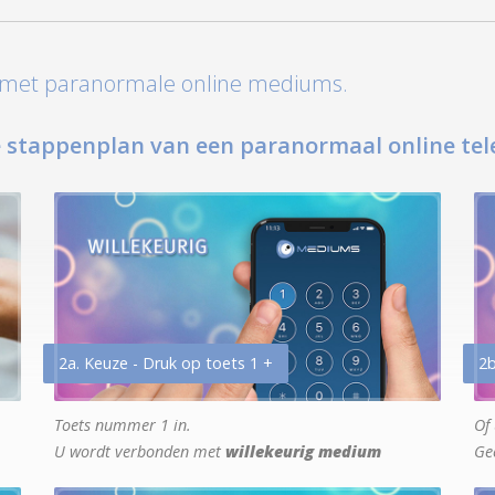
t met paranormale online mediums.
 stappenplan van een paranormaal online tel
2a. Keuze - Druk op toets 1 +
2b
Toets nummer 1 in.
Of 
U wordt verbonden met
willekeurig medium
Ge