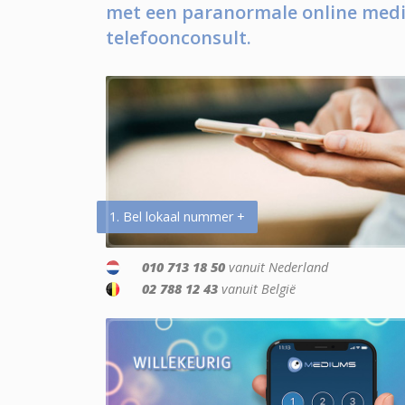
met een paranormale online medi
telefoonconsult.
1. Bel lokaal nummer +
010 713 18 50
vanuit Nederland
02 788 12 43
vanuit België