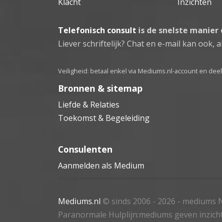
Klacht
Inzichten
Telefonisch consult
is de snelste manier
Liever schriftelijk? Chat en e-mail kan ook, al
Veiligheid: betaal enkel via Mediums.nl-account en de
Bronnen & sitemap
Liefde & Relaties
Toekomst & Begeleiding
Consulenten
Aanmelden als Medium
Mediums.nl
© sinds 2006 - 2026
- mediums N
Paranormale Hulplijn:mediums geven inzich