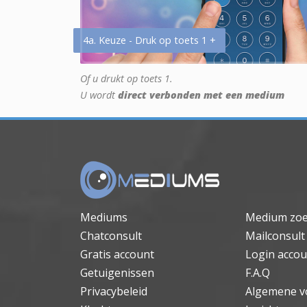
4a. Keuze - Druk op toets 1 +
Of u drukt op toets 1.
U wordt
direct verbonden met een medium
Mediums
Medium zo
Chatconsult
Mailconsult
Gratis account
Login accou
Getuigenissen
F.A.Q
Privacybeleid
Algemene v