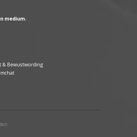
en medium
.
ht & Bewustwording
umchat
den