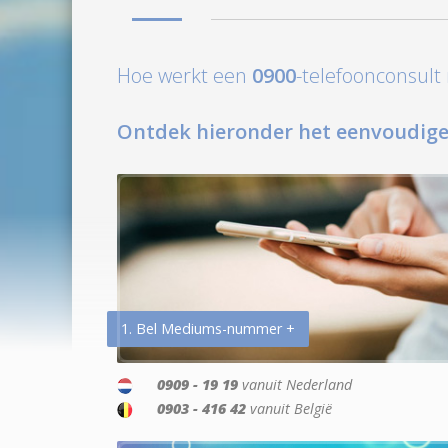
Hoe werkt een
0900
-telefoonconsul
Ontdek hieronder het eenvoudige
1. Bel Mediums-nummer +
0909 - 19 19
vanuit Nederland
0903 - 416 42
vanuit België