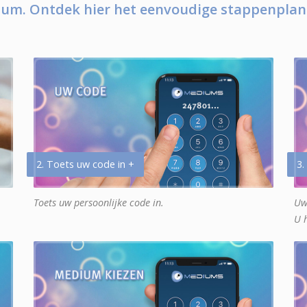
um. Ontdek hier het eenvoudige stappenplan
2. Toets uw code in +
3.
Toets uw persoonlijke code in.
Uw
U 