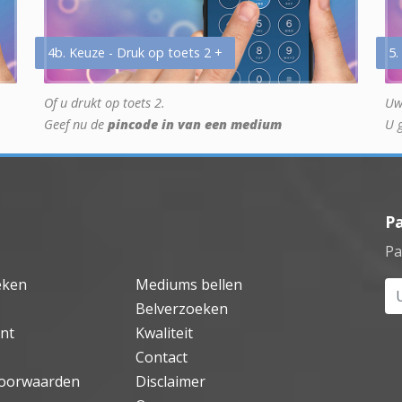
4b. Keuze - Druk op toets 2 +
5.
Of u drukt op toets 2.
Uw
Geef nu de
pincode in van een medium
U 
P
Pa
eken
Mediums bellen
Uw
Belverzoeken
nt
Kwaliteit
Contact
oorwaarden
Disclaimer