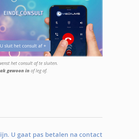
 U sluit het consult af +
enst het consult af te sluiten.
ak gewoon in
of leg af.
ijn. U gaat pas betalen na contact