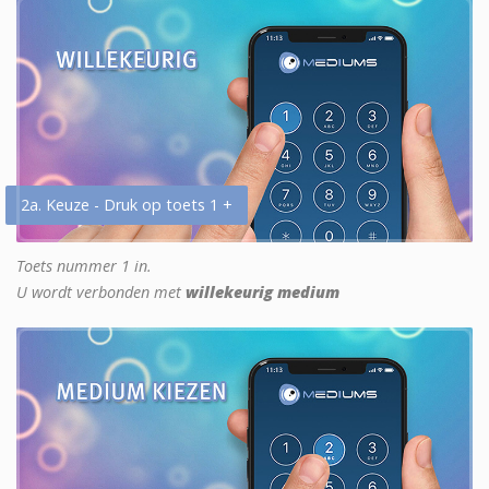
2a. Keuze - Druk op toets 1 +
Toets nummer 1 in.
U wordt verbonden met
willekeurig medium