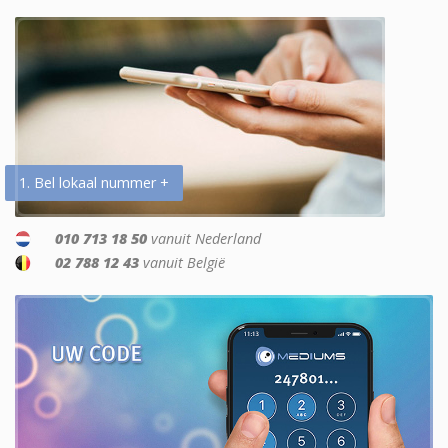
1. Bel lokaal nummer +
010 713 18 50
vanuit Nederland
02 788 12 43
vanuit België