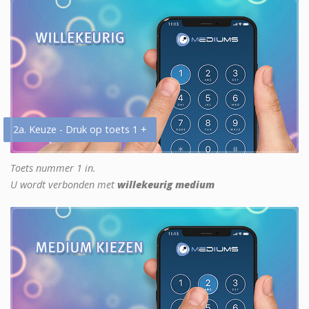
2a. Keuze - Druk op toets 1 +
Toets nummer 1 in.
U wordt verbonden met
willekeurig medium