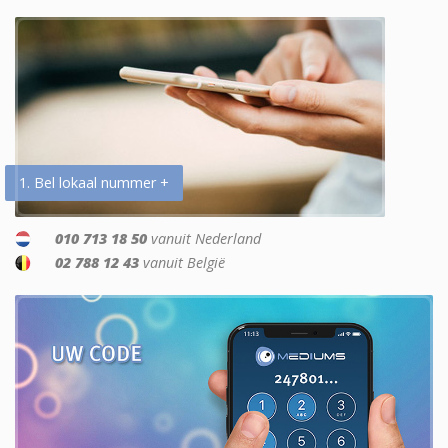
1. Bel lokaal nummer +
010 713 18 50
vanuit Nederland
02 788 12 43
vanuit België