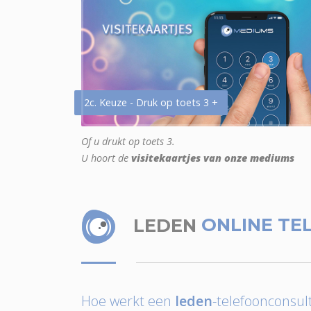
2c. Keuze - Druk op toets 3 +
Of u drukt op toets 3.
U hoort de
visitekaartjes van onze mediums
LEDEN
ONLINE TE
Hoe werkt een
leden
-telefoonconsult