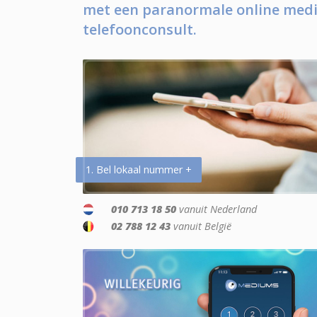
met een paranormale online medi
telefoonconsult.
1. Bel lokaal nummer +
010 713 18 50
vanuit Nederland
02 788 12 43
vanuit België