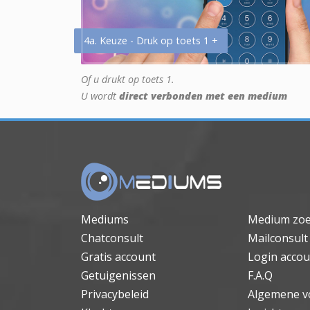
4a. Keuze - Druk op toets 1 +
Of u drukt op toets 1.
U wordt
direct verbonden met een medium
Mediums
Medium zo
Chatconsult
Mailconsult
Gratis account
Login accou
Getuigenissen
F.A.Q
Privacybeleid
Algemene v