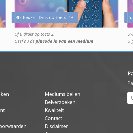
4b. Keuze - Druk op toets 2 +
5.
Of u drukt op toets 2.
Uw
Geef nu de
pincode in van een medium
U 
P
Pa
eken
Mediums bellen
Uw
Belverzoeken
nt
Kwaliteit
Contact
oorwaarden
Disclaimer