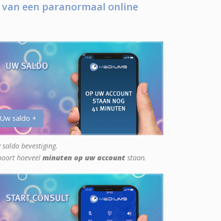
 van een paranormaal online
 Uw saldo +
 saldo bevestiging.
hoort hoeveel
minuten op uw account
staan.