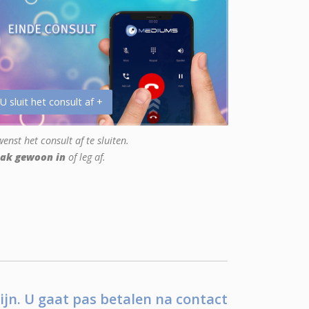
 U sluit het consult af +
enst het consult af te sluiten.
ak gewoon in
of leg af.
ijn. U gaat pas betalen na contact