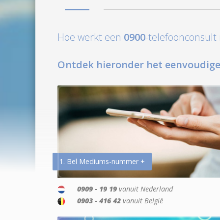
Hoe werkt een
0900
-telefoonconsul
Ontdek hieronder het eenvoudige
1. Bel Mediums-nummer +
0909 - 19 19
vanuit Nederland
0903 - 416 42
vanuit België