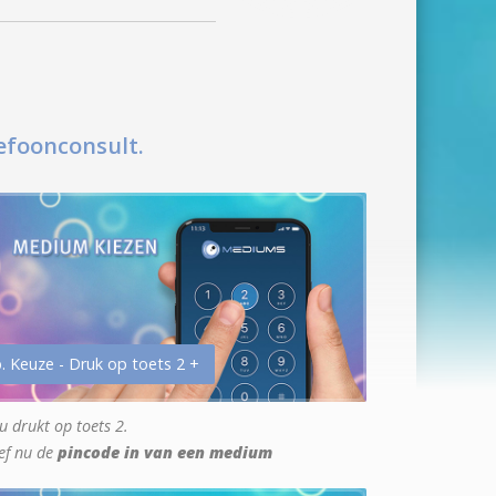
efoonconsult.
. Keuze - Druk op toets 2 +
u drukt op toets 2.
ef nu de
pincode in van een medium