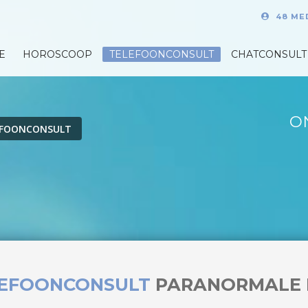
48 ME
E
HOROSCOOP
TELEFOONCONSULT
CHATCONSULT
O
EFOONCONSULT
LEFOONCONSULT
PARANORMALE 