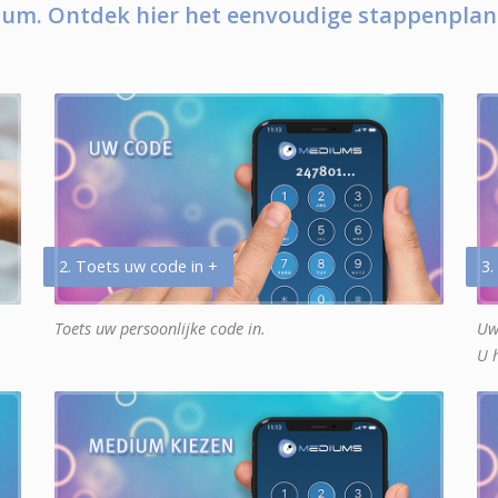
um. Ontdek hier het eenvoudige stappenplan
2. Toets uw code in +
3.
Toets uw persoonlijke code in.
Uw
U 