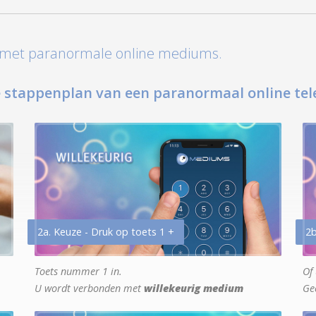
t met paranormale online mediums.
 stappenplan van een paranormaal online tel
2a. Keuze - Druk op toets 1 +
2b
Toets nummer 1 in.
Of 
U wordt verbonden met
willekeurig medium
Ge