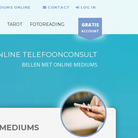
DIUMS ONLINE
CONTACT
LOG IN
TAROT
FOTOREADING
GRATIS
ACCOUNT
NLINE TELEFOONCONSULT
BELLEN MET ONLINE MEDIUMS
MEDIUMS