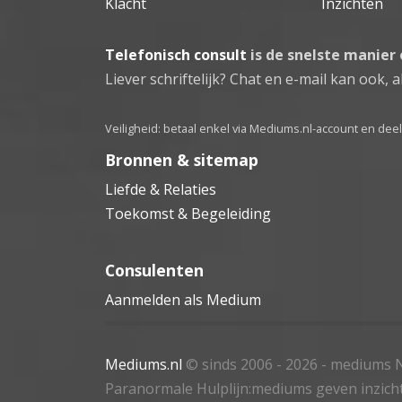
Klacht
Inzichten
Telefonisch consult
is de snelste manier
Liever schriftelijk? Chat en e-mail kan ook, al
Veiligheid: betaal enkel via Mediums.nl-account en de
Bronnen & sitemap
Liefde & Relaties
Toekomst & Begeleiding
Consulenten
Aanmelden als Medium
Mediums.nl
© sinds 2006 - 2026
- mediums N
Paranormale Hulplijn:mediums geven inzich