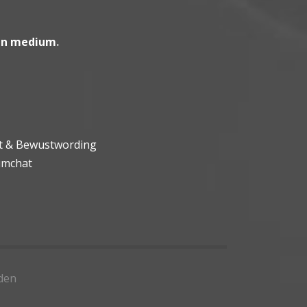
en medium
.
ht & Bewustwording
umchat
den