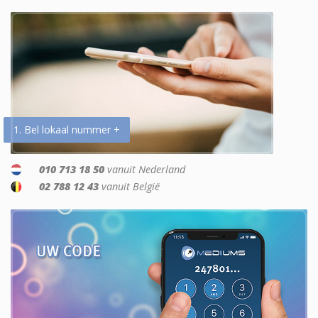
1. Bel lokaal nummer +
010 713 18 50
vanuit Nederland
02 788 12 43
vanuit België