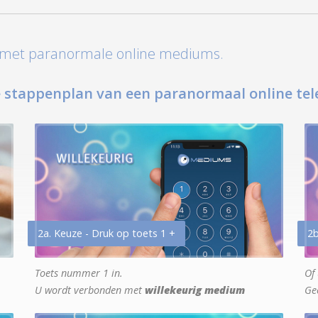
t met paranormale online mediums.
 stappenplan van een paranormaal online tel
2a. Keuze - Druk op toets 1 +
2b
Toets nummer 1 in.
Of 
U wordt verbonden met
willekeurig medium
Ge