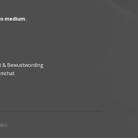
en medium
.
ht & Bewustwording
umchat
den