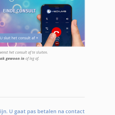
 U sluit het consult af +
enst het consult af te sluiten.
ak gewoon in
of leg af.
ijn. U gaat pas betalen na contact