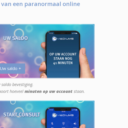
 van een paranormaal online
 Uw saldo +
 saldo bevestiging.
hoort hoeveel
minuten op uw account
staan.