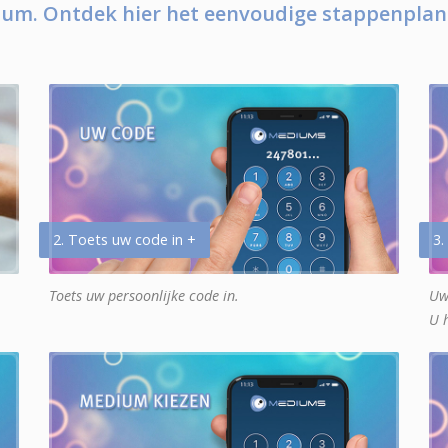
um. Ontdek hier het eenvoudige stappenplan
2. Toets uw code in +
3.
Toets uw persoonlijke code in.
Uw
U 