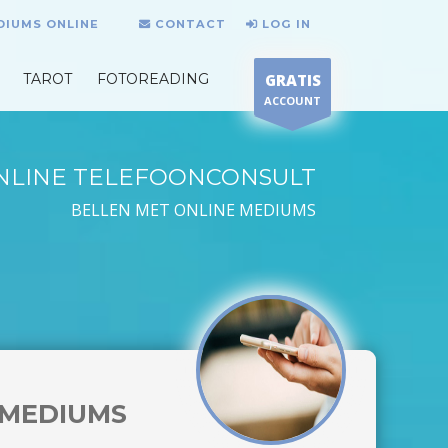
DIUMS ONLINE
CONTACT
LOG IN
TAROT
FOTOREADING
GRATIS
ACCOUNT
NLINE TELEFOONCONSULT
BELLEN MET ONLINE MEDIUMS
MEDIUMS