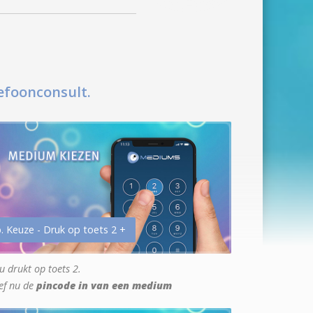
efoonconsult.
. Keuze - Druk op toets 2 +
u drukt op toets 2.
ef nu de
pincode in van een medium