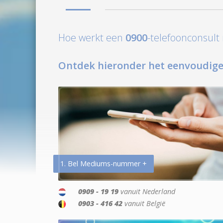
Hoe werkt een
0900
-telefoonconsul
Ontdek hieronder het eenvoudige
1. Bel Mediums-nummer +
0909 - 19 19
vanuit Nederland
0903 - 416 42
vanuit België