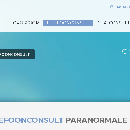
48 ME
E
HOROSCOOP
TELEFOONCONSULT
CHATCONSULT
O
EFOONCONSULT
LEFOONCONSULT
PARANORMALE 