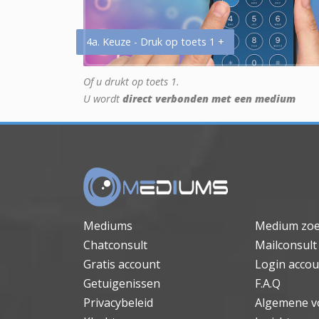
4a. Keuze - Druk op toets 1 +
Of u drukt op toets 1.
U wordt
direct verbonden met een medium
Mediums
Medium zo
Chatconsult
Mailconsult
Gratis account
Login accou
Getuigenissen
F.A.Q
Privacybeleid
Algemene v