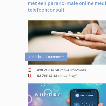
met een paranormale online medi
telefoonconsult.
1. Bel lokaal nummer +
010 713 18 50
vanuit Nederland
02 788 12 43
vanuit België