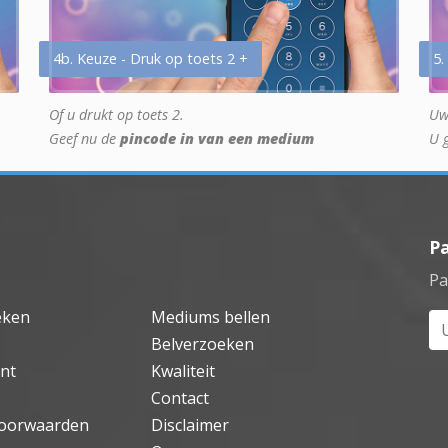
4b. Keuze - Druk op toets 2 +
5.
Of u drukt op toets 2.
Uw
Geef nu de
pincode in van een medium
U 
P
Pa
eken
Mediums bellen
Uw
Belverzoeken
nt
Kwaliteit
Contact
oorwaarden
Disclaimer