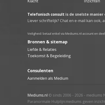
Klacht
Inzichten
Telefonisch consult
is de snelste manier
Liever schriftelijk? Chat en e-mail kan ook, al
Veiligheid: betaal enkel via Mediums.nl-account en de
Bronnen & sitemap
Liefde & Relaties
Toekomst & Begeleiding
Consulenten
Aanmelden als Medium
Mediums.nl
© sinds 2006 - 2026
- mediums N
Paranormale Hulplijn:mediums geven inzich