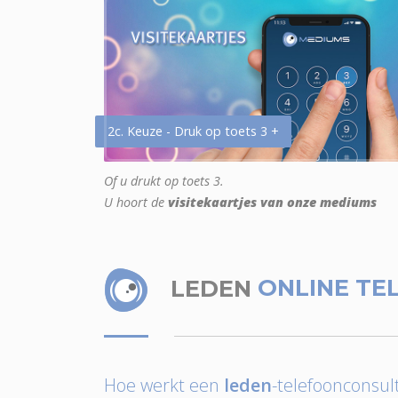
2c. Keuze - Druk op toets 3 +
Of u drukt op toets 3.
U hoort de
visitekaartjes van onze mediums
LEDEN
ONLINE TE
Hoe werkt een
leden
-telefoonconsult