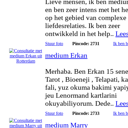
Lieve mensen, ik ben medi
en ben zeer intens met het h
op het gebied van complexe
liefdesrelaties. Ik ben zeer
ontwikkeld in het help..
Lee
Stuur foto
Pincode: 2731
Ik ben 
medium Erkan
Merhaba. Ben Erkan 15 sene
Tarot , Bioeneji , Telapati, k
fali, yuz okuma bakimi yap
jeu Lenormand kartlarini
okuyabiliyorum. Dede..
Lee
Stuur foto
Pincode: 2733
Ik ben 
medium Marry