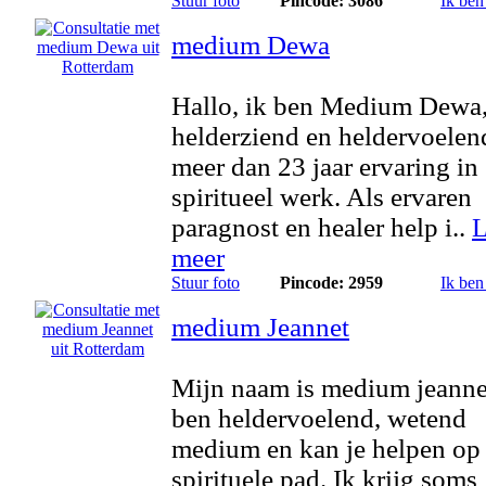
Stuur foto
Pincode: 3086
Ik ben
medium Dewa
Hallo, ik ben Medium Dewa
helderziend en heldervoelen
meer dan 23 jaar ervaring in
spiritueel werk. Als ervaren
paragnost en healer help i..
L
meer
Stuur foto
Pincode: 2959
Ik ben
medium Jeannet
Mijn naam is medium jeannet
ben heldervoelend, wetend
medium en kan je helpen op 
spirituele pad. Ik krijg soms