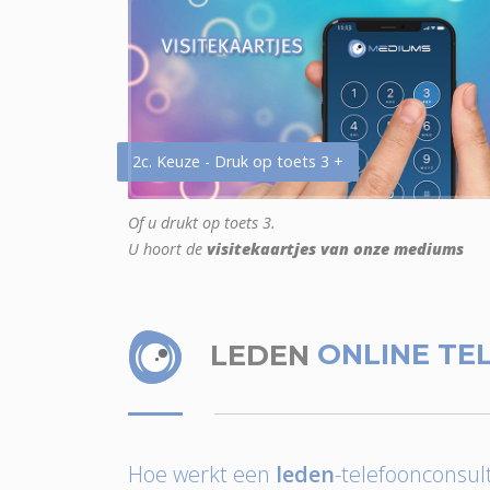
2c. Keuze - Druk op toets 3 +
Of u drukt op toets 3.
U hoort de
visitekaartjes van onze mediums
LEDEN
ONLINE TE
Hoe werkt een
leden
-telefoonconsult