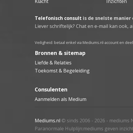
Klacht
Inzichten
Telefonisch consult
is de snelste manier
Liever schriftelijk? Chat en e-mail kan ook, al
Veiligheid: betaal enkel via Mediums.nl-account en de
Bronnen & sitemap
Liefde & Relaties
Toekomst & Begeleiding
Consulenten
Aanmelden als Medium
Mediums.nl
© sinds 2006 - 2026
- mediums N
Paranormale Hulplijn:mediums geven inzich