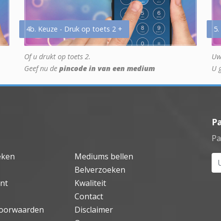
4b. Keuze - Druk op toets 2 +
5.
Of u drukt op toets 2.
Uw
Geef nu de
pincode in van een medium
U 
P
Pa
eken
Mediums bellen
Uw
Belverzoeken
nt
Kwaliteit
Contact
oorwaarden
Disclaimer