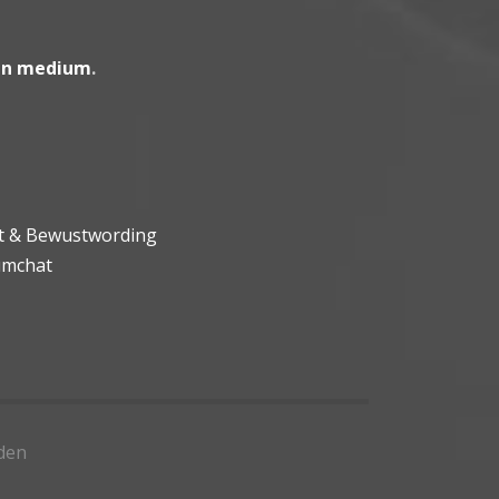
en medium
.
ht & Bewustwording
umchat
den