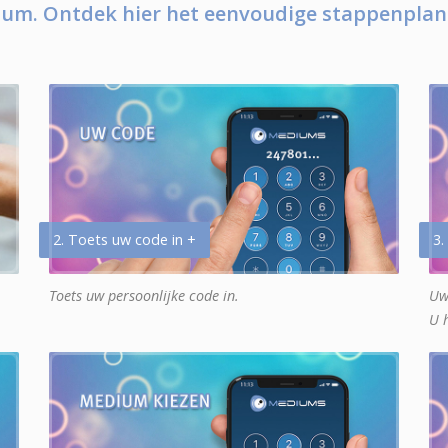
um. Ontdek hier het eenvoudige stappenplan
2. Toets uw code in +
3.
Toets uw persoonlijke code in.
Uw
U 