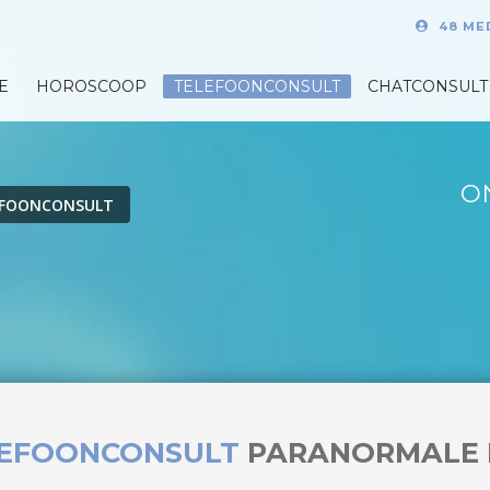
48 ME
E
HOROSCOOP
TELEFOONCONSULT
CHATCONSULT
O
EFOONCONSULT
LEFOONCONSULT
PARANORMALE 