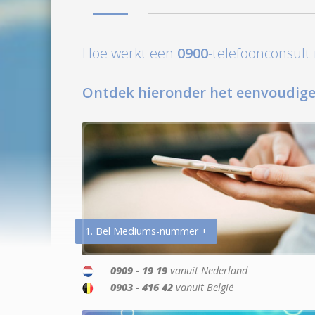
Hoe werkt een
0900
-telefoonconsul
Ontdek hieronder het eenvoudige
1. Bel Mediums-nummer +
0909 - 19 19
vanuit Nederland
0903 - 416 42
vanuit België