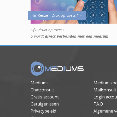
4a. Keuze - Druk op toets 1 +
Of u drukt op toets 1.
U wordt
direct verbonden met een medium
Mediums
Medium zo
Chatconsult
Mailconsult
Gratis account
Login accou
Getuigenissen
F.A.Q
Privacybeleid
Algemene v