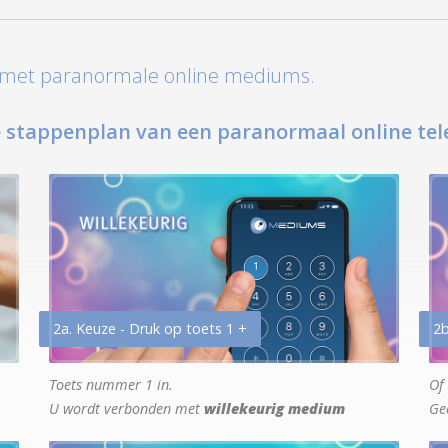
t met paranormale online mediums.
 stappenplan van een paranormaal online tel
2a. Keuze - Druk op toets 1 +
2b
Toets nummer 1 in.
Of 
U wordt verbonden met
willekeurig medium
Ge