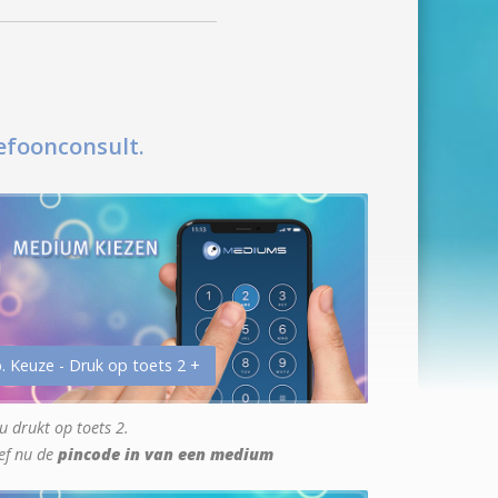
efoonconsult.
. Keuze - Druk op toets 2 +
u drukt op toets 2.
ef nu de
pincode in van een medium