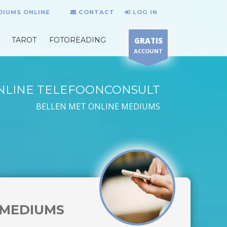
DIUMS ONLINE
CONTACT
LOG IN
TAROT
FOTOREADING
GRATIS
ACCOUNT
NLINE TELEFOONCONSULT
BELLEN MET ONLINE MEDIUMS
MEDIUMS