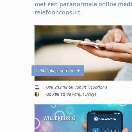
met een paranormale online medi
telefoonconsult.
1. Bel lokaal nummer +
010 713 18 50
vanuit Nederland
02 788 12 43
vanuit België