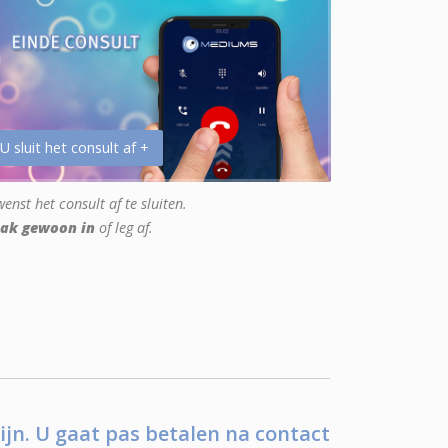
 U sluit het consult af +
enst het consult af te sluiten.
ak gewoon in
of leg af.
ijn. U gaat pas betalen na contact