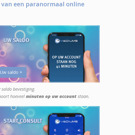
 van een paranormaal online
 Uw saldo +
 saldo bevestiging.
hoort hoeveel
minuten op uw account
staan.