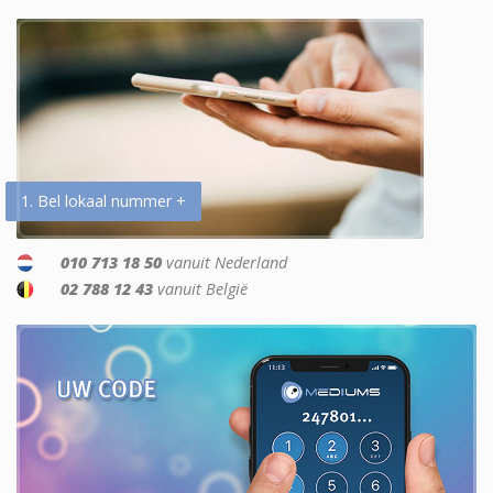
1. Bel lokaal nummer +
010 713 18 50
vanuit Nederland
02 788 12 43
vanuit België