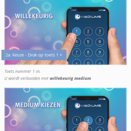
2a. Keuze - Druk op toets 1 +
Toets nummer 1 in.
U wordt verbonden met
willekeurig medium