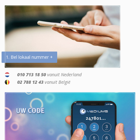
1. Bel lokaal nummer +
010 713 18 50
vanuit Nederland
02 788 12 43
vanuit België