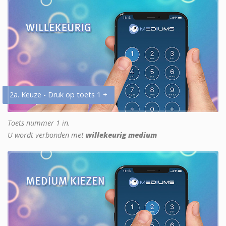
2a. Keuze - Druk op toets 1 +
Toets nummer 1 in.
U wordt verbonden met
willekeurig medium