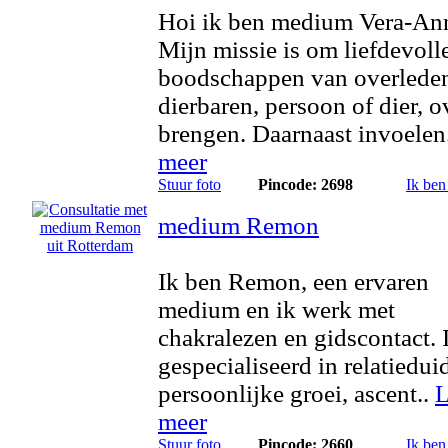
Hoi ik ben medium Vera-An
Mijn missie is om liefdevoll
boodschappen van overlede
dierbaren, persoon of dier, o
brengen. Daarnaast invoelen
meer
Stuur foto
Pincode: 2698
Ik ben
medium Remon
Ik ben Remon, een ervaren
medium en ik werk met
chakralezen en gidscontact. 
gespecialiseerd in relatiedui
persoonlijke groei, ascent..
L
meer
Stuur foto
Pincode: 2660
Ik ben