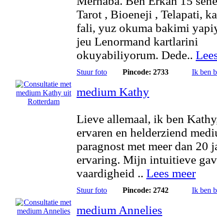
Merhaba. Ben Erkan 15 sene
Tarot , Bioeneji , Telapati, k
fali, yuz okuma bakimi yap
jeu Lenormand kartlarini
okuyabiliyorum. Dede..
Lee
Stuur foto
Pincode: 2733
Ik ben 
medium Kathy
Lieve allemaal, ik ben Kathy
ervaren en helderziend med
paragnost met meer dan 20 j
ervaring. Mijn intuitieve ga
vaardigheid ..
Lees meer
Stuur foto
Pincode: 2742
Ik ben 
medium Annelies