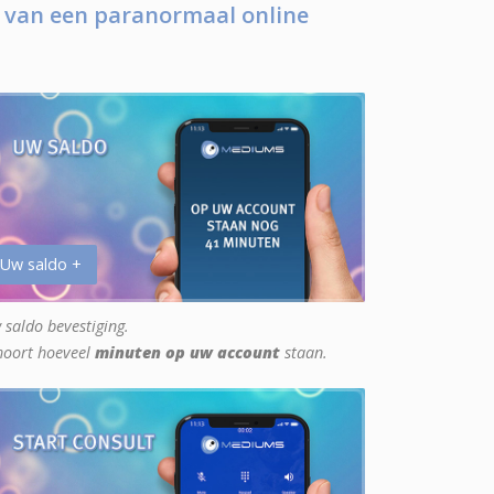
 van een paranormaal online
 Uw saldo +
 saldo bevestiging.
hoort hoeveel
minuten op uw account
staan.