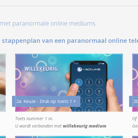
t met paranormale online mediums.
 stappenplan van een paranormaal online tel
2a. Keuze - Druk op toets 1 +
2b
Toets nummer 1 in.
Of 
U wordt verbonden met
willekeurig medium
Ge