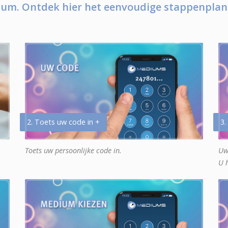
um. Ontdek hier het eenvoudige stappenplan
2. Toets uw code in +
3.
Toets uw persoonlijke code in.
Uw
U 