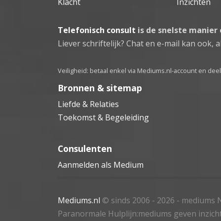
Klacht
Inzichten
Telefonisch consult
is de snelste manier
Liever schriftelijk? Chat en e-mail kan ook, al
Veiligheid: betaal enkel via Mediums.nl-account en de
Bronnen & sitemap
Liefde & Relaties
Toekomst & Begeleiding
Consulenten
Aanmelden als Medium
Mediums.nl
© sinds 2006 - 2026
- mediums N
Paranormale Hulplijn:mediums geven inzich