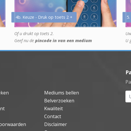
4b. Keuze - Druk op toets 2 +
5.
Of u drukt op toets 2.
Uw
Geef nu de
pincode in van een medium
U 
P
Pa
eken
Mediums bellen
Uw
Belverzoeken
nt
Kwaliteit
Contact
oorwaarden
Disclaimer