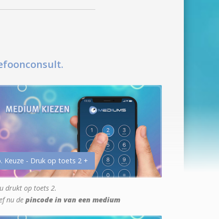
efoonconsult.
. Keuze - Druk op toets 2 +
u drukt op toets 2.
ef nu de
pincode in van een medium