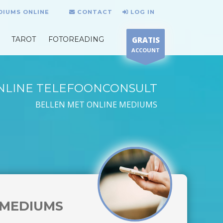
DIUMS ONLINE
CONTACT
LOG IN
TAROT
FOTOREADING
GRATIS
ACCOUNT
NLINE TELEFOONCONSULT
BELLEN MET ONLINE MEDIUMS
MEDIUMS