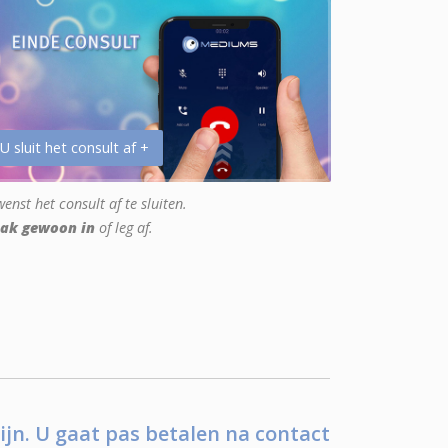
 U sluit het consult af +
enst het consult af te sluiten.
ak gewoon in
of leg af.
ijn. U gaat pas betalen na contact