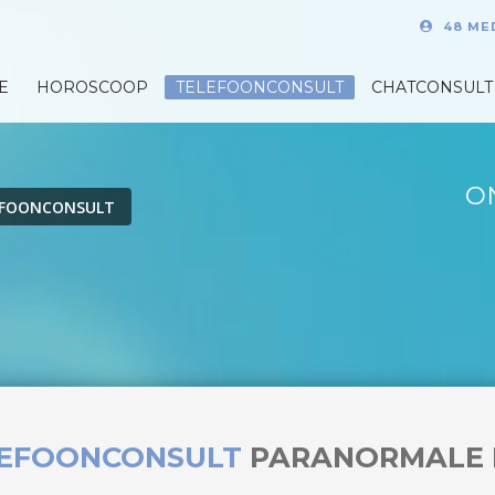
48 ME
E
HOROSCOOP
TELEFOONCONSULT
CHATCONSULT
O
EFOONCONSULT
LEFOONCONSULT
PARANORMALE 