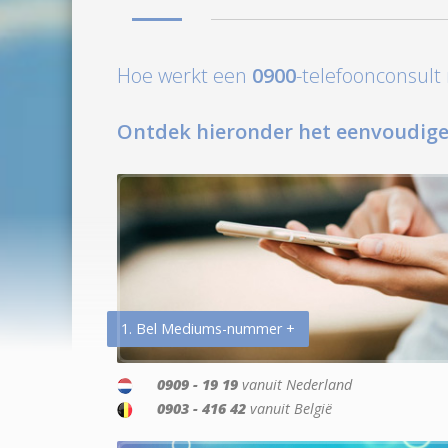
Hoe werkt een
0900
-telefoonconsul
Ontdek hieronder het eenvoudige
1. Bel Mediums-nummer +
0909 - 19 19
vanuit Nederland
0903 - 416 42
vanuit België