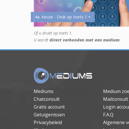
4a. Keuze - Druk op toets 1 +
Of u drukt op toets 1.
U wordt
direct verbonden met een medium
Mediums
Medium zo
Chatconsult
Mailconsult
Gratis account
Login accou
Getuigenissen
F.A.Q
Privacybeleid
Algemene v