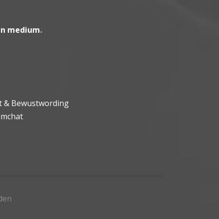
en medium
.
ht & Bewustwording
umchat
den