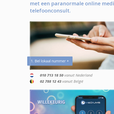
met een paranormale online medi
telefoonconsult.
1. Bel lokaal nummer +
010 713 18 50
vanuit Nederland
02 788 12 43
vanuit België