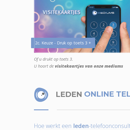
2c. Keuze - Druk op toets 3 +
Of u drukt op toets 3.
U hoort de
visitekaartjes van onze mediums
LEDEN
ONLINE TE
Hoe werkt een
leden
-telefoonconsult