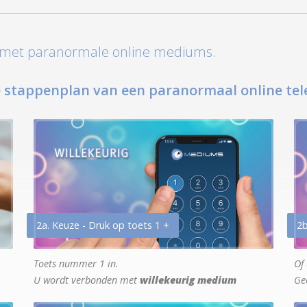
t met paranormale online mediums.
 stappenplan van een paranormaal online tel
2a. Keuze - Druk op toets 1 +
2b
Toets nummer 1 in.
Of 
U wordt verbonden met
willekeurig medium
Ge