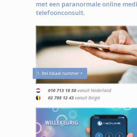
met een paranormale online medi
telefoonconsult.
1. Bel lokaal nummer +
010 713 18 50
vanuit Nederland
02 788 12 43
vanuit België