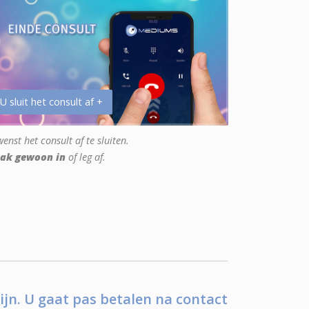
 U sluit het consult af +
enst het consult af te sluiten.
ak gewoon in
of leg af.
ijn. U gaat pas betalen na contact