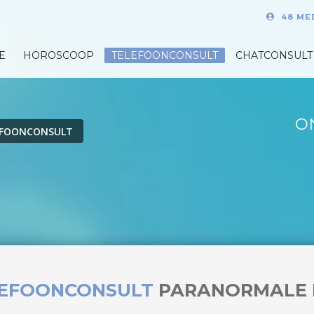
48 ME
E
HOROSCOOP
TELEFOONCONSULT
CHATCONSULT
O
EFOONCONSULT
LEFOONCONSULT
PARANORMALE 