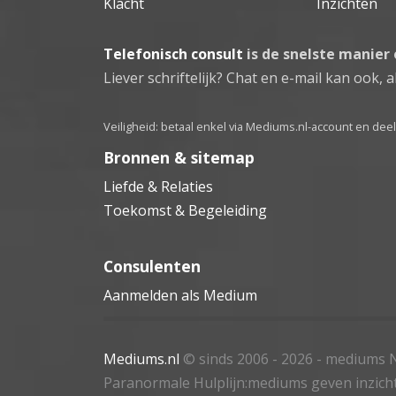
Klacht
Inzichten
Telefonisch consult
is de snelste manier
Liever schriftelijk? Chat en e-mail kan ook, al
Veiligheid: betaal enkel via Mediums.nl-account en de
Bronnen & sitemap
Liefde & Relaties
Toekomst & Begeleiding
Consulenten
Aanmelden als Medium
Mediums.nl
© sinds 2006 - 2026
- mediums N
Paranormale Hulplijn:mediums geven inzich