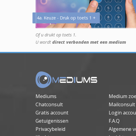
4a. Keuze - Druk op toets 1 +
Of u drukt op toets 1.
U wordt
direct verbonden met een medium
Mediums
Medium zo
Chatconsult
Mailconsult
Gratis account
Login accou
Getuigenissen
F.A.Q
Privacybeleid
Algemene v