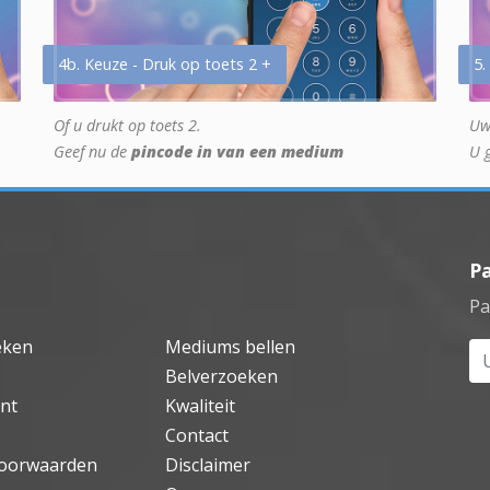
4b. Keuze - Druk op toets 2 +
5.
Of u drukt op toets 2.
Uw
Geef nu de
pincode in van een medium
U 
P
Pa
eken
Mediums bellen
Uw
Belverzoeken
nt
Kwaliteit
Contact
oorwaarden
Disclaimer