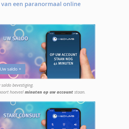
 van een paranormaal online
 Uw saldo +
 saldo bevestiging.
hoort hoeveel
minuten op uw account
staan.