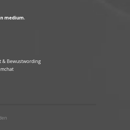
en medium
.
ht & Bewustwording
umchat
den