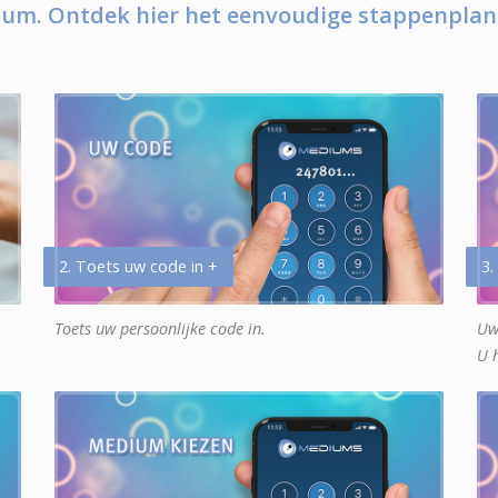
um. Ontdek hier het eenvoudige stappenplan
2. Toets uw code in +
3.
Toets uw persoonlijke code in.
Uw
U 