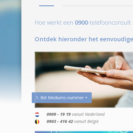
Hoe werkt een
0900
-telefoonconsul
Ontdek hieronder het eenvoudige
1. Bel Mediums-nummer +
0909 - 19 19
vanuit Nederland
0903 - 416 42
vanuit België