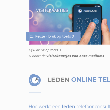
2c. Keuze - Druk op toets 3 +
Of u drukt op toets 3.
U hoort de
visitekaartjes van onze mediums
LEDEN
ONLINE TE
Hoe werkt een
leden
-telefoonconsult