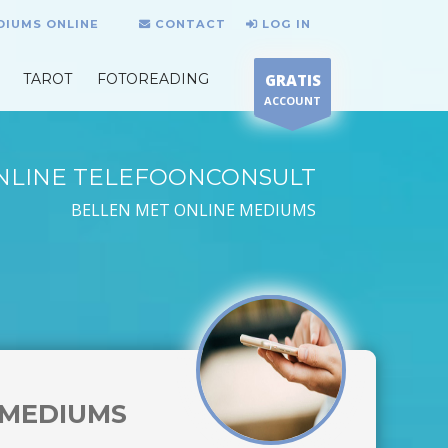
DIUMS ONLINE
CONTACT
LOG IN
TAROT
FOTOREADING
GRATIS
ACCOUNT
NLINE TELEFOONCONSULT
BELLEN MET ONLINE MEDIUMS
MEDIUMS