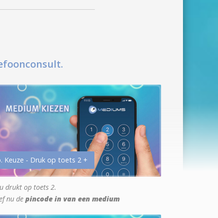
efoonconsult.
. Keuze - Druk op toets 2 +
u drukt op toets 2.
ef nu de
pincode in van een medium