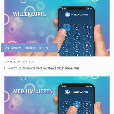
2a. Keuze - Druk op toets 1 +
Toets nummer 1 in.
U wordt verbonden met
willekeurig medium