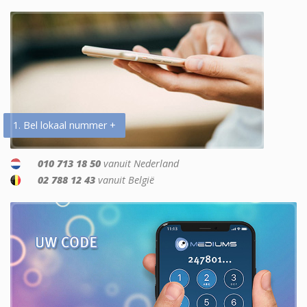
1. Bel lokaal nummer +
010 713 18 50
vanuit Nederland
02 788 12 43
vanuit België