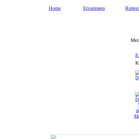
Home
Ervaringen
Rotter
Mediums-rotterdam.nl
Medi
E
K
Ma