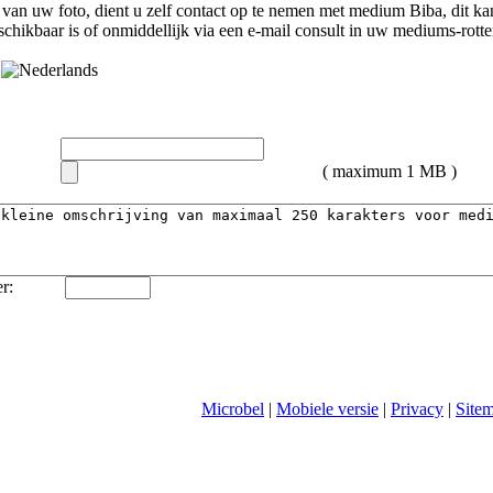
van uw foto, dient u zelf contact op te nemen met
medium Biba
, dit k
chikbaar is of onmiddellijk via een e-mail consult in uw mediums-rott
( maximum 1 MB )
r:
Microbel
|
Mobiele versie
|
Privacy
|
Site