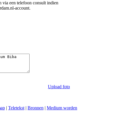
an via een telefoon consult indien
erdam.nl-account.
Upload foto
map
|
Teletekst
|
Bronnen
|
Medium worden