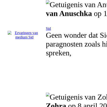
van Anuschka
op 1
Sid
Geen wonder dat Sid
paragnosten zoals hi
spreken,
Zohra
op 8 april 2