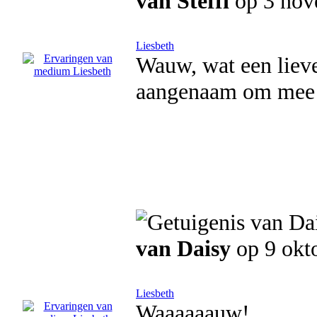
van Steffi
op 3 nov
Liesbeth
Wauw, wat een lieve
aangenaam om mee 
van Daisy
op 9 okt
Liesbeth
Waaaaaauw!