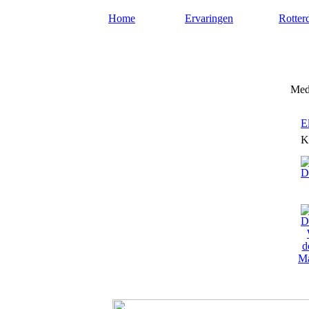
Home
Ervaringen
Rotter
Mediums-rotterdam.nl
Medi
E
K
Ma