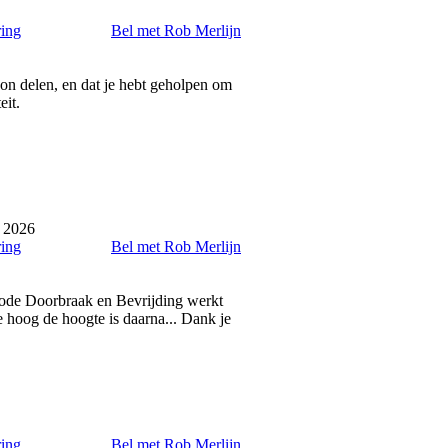
ring
Bel met Rob Merlijn
 kon delen, en dat je hebt geholpen om
eit.
i 2026
ring
Bel met Rob Merlijn
hode Doorbraak en Bevrijding werkt
oe hoog de hoogte is daarna... Dank je
ring
Bel met Rob Merlijn