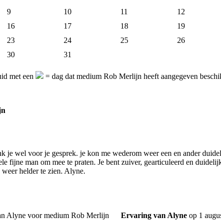
9
10
11
12
16
17
18
19
23
24
25
26
30
31
uid met een
= dag dat medium Rob Merlijn heeft aangegeven beschikb
jn
k je wel voor je gesprek. je kon me wederom weer een en ander duide
e fijne man om mee te praten. Je bent zuiver, gearticuleerd en duidelijk
weer helder te zien. Alyne.
Ervaring van Alyne
op 1 augu