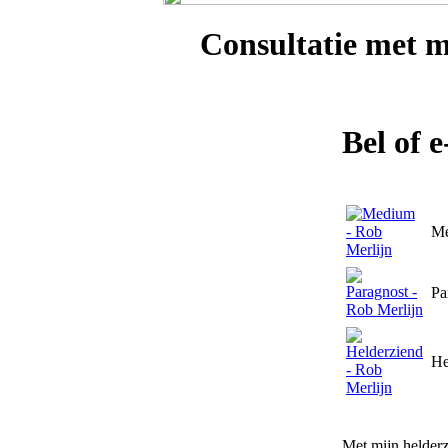
Consultatie met
m
Bel of 
M
Pa
He
Met mijn helderz