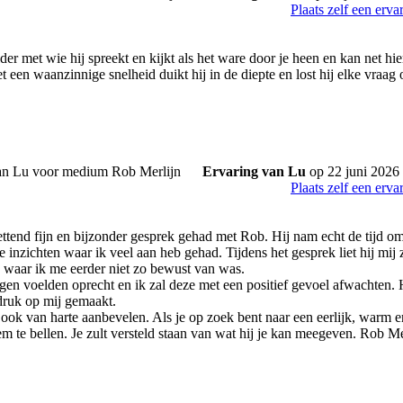
Plaats zelf een erva
der met wie hij spreekt en kijkt als het ware door je heen en kan net hie
 een waanzinnige snelheid duikt hij in de diepte en lost hij elke vraag 
Ervaring van Lu
op 22 juni 2026
Plaats zelf een erva
ttend fijn en bijzonder gesprek gehad met Rob. Hij nam echt de tijd om a
 inzichten waar ik veel aan heb gehad. Tijdens het gesprek liet hij mij ze
ts waar ik me eerder niet zo bewust van was.
ngen voelden oprecht en ik zal deze met een positief gevoel afwachten.
ndruk op mij gemaakt.
ook van harte aanbevelen. Als je op zoek bent naar een eerlijk, warm en
m te bellen. Je zult versteld staan van wat hij je kan meegeven. Rob M