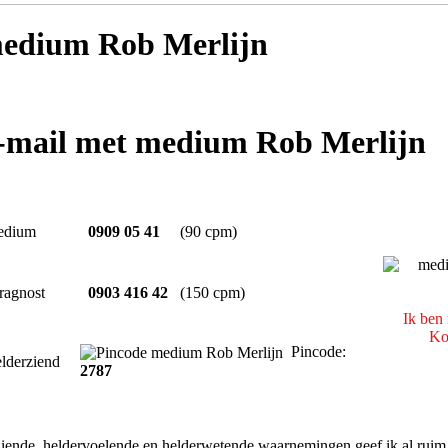
edium Rob Merlijn
e-mail met medium Rob Merlijn
edium
0909 05 41
(90 cpm)
ragnost
0903 416 42
(150 cpm)
Ik ben
Ko
Pincode:
lderziend
2787
iende, heldervoelende en helderwetende waarnemingen geef ik al ruim 30 